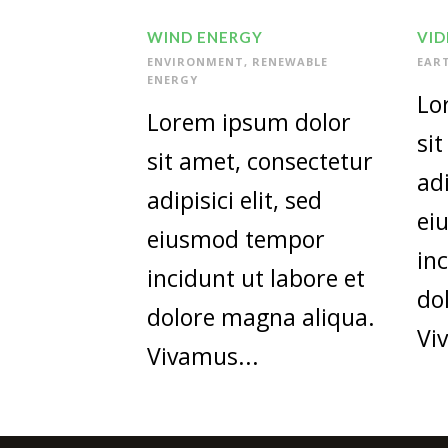
WIND ENERGY
VID
ENVIRONMENT
,
RENEWABLE
EAR
ENERGY
Lo
Lorem ipsum dolor
si
sit amet, consectetur
adi
adipisici elit, sed
ei
eiusmod tempor
in
incidunt ut labore et
do
dolore magna aliqua.
Vi
Vivamus...