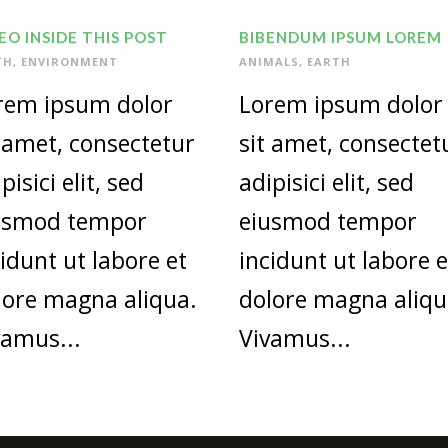
EO INSIDE THIS POST
BIBENDUM IPSUM LOREM
TH
,
ENVIRONMENT
ANIMALS
,
EARTH
rem ipsum dolor
Lorem ipsum dolor
t amet, consectetur
sit amet, consectet
pisici elit, sed
adipisici elit, sed
usmod tempor
eiusmod tempor
cidunt ut labore et
incidunt ut labore e
lore magna aliqua.
dolore magna aliqu
vamus...
Vivamus...