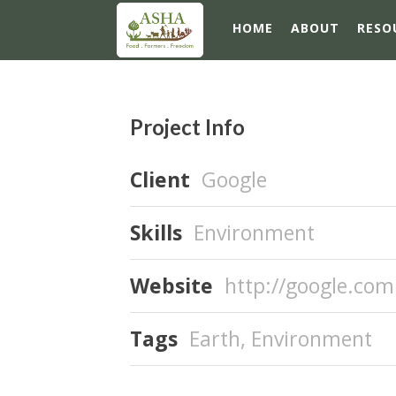
HOME
ABOUT
RESO
Project Info
Client
Google
Skills
Environment
Website
http://google.com
Tags
Earth
,
Environment