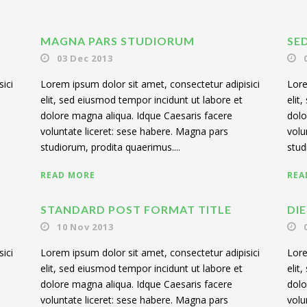
MAGNA PARS STUDIORUM
SE
03 Dec 2013
ici
Lorem ipsum dolor sit amet, consectetur adipisici
Lore
elit, sed eiusmod tempor incidunt ut labore et
elit
dolore magna aliqua. Idque Caesaris facere
dolo
voluntate liceret: sese habere. Magna pars
volu
studiorum, prodita quaerimus....
stud
READ MORE
REA
STANDARD POST FORMAT TITLE
DI
10 Nov 2013
ici
Lorem ipsum dolor sit amet, consectetur adipisici
Lore
elit, sed eiusmod tempor incidunt ut labore et
elit
dolore magna aliqua. Idque Caesaris facere
dolo
voluntate liceret: sese habere. Magna pars
volu